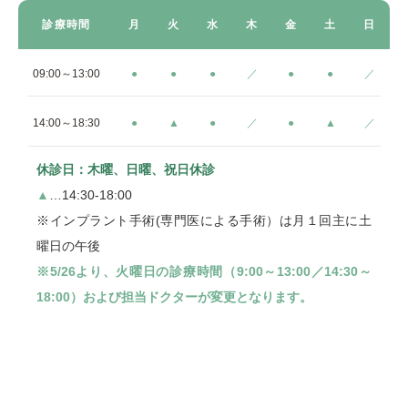
診療時間
月
火
水
木
金
土
日
09:00～13:00
●
●
●
／
●
●
／
14:00～18:30
●
▲
●
／
●
▲
／
休診日：木曜、日曜、祝日休診
▲
…14:30-18:00
※インプラント手術(専門医による手術）は月１回主に土
曜日の午後
※5/26より、火曜日の診療時間（9:00～13:00／14:30～
18:00）および担当ドクターが変更となります。