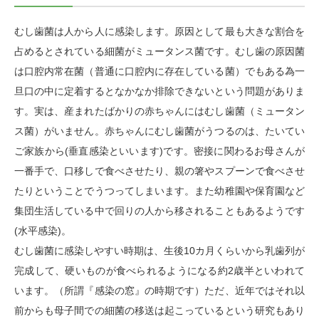
むし歯菌は人から人に感染します。原因として最も大きな割合を
占めるとされている細菌がミュータンス菌です。むし歯の原因菌
は口腔内常在菌（普通に口腔内に存在している菌）でもある為一
旦口の中に定着するとなかなか排除できないという問題がありま
す。実は、産まれたばかりの赤ちゃんにはむし歯菌（ミュータン
ス菌）がいません。赤ちゃんにむし歯菌がうつるのは、たいてい
ご家族から(垂直感染といいます)です。密接に関わるお母さんが
一番手で、口移しで食べさせたり、親の箸やスプーンで食べさせ
たりということでうつってしまいます。また幼稚園や保育園など
集団生活している中で回りの人から移されることもあるようです
(水平感染)。
むし歯菌に感染しやすい時期は、生後10カ月くらいから乳歯列が
完成して、硬いものが食べられるようになる約2歳半といわれて
います。（所謂『感染の窓』の時期です）ただ、近年ではそれ以
前からも母子間での細菌の移送は起こっているという研究もあり