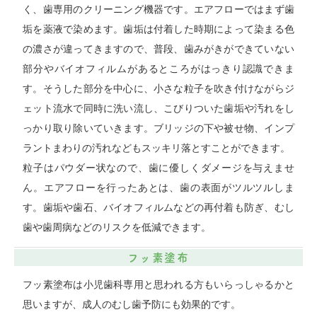
く、歯専用のクリーニング機器です。エアフローではまず歯
垢を薬液で染めます。歯垢は付着した時期によって染まる色
の濃さが違ってきますので、普段、歯みがきができていない
部分やバイオフィルムがあるところがはっきり認識できま
す。そうした部分を中心に、小さな粒子を吹き付けながらジ
ェット流水で同時に洗い流し、こびりついた歯垢や汚れをし
っかり取り除いていきます。ブリッジの下や被せ物、インプ
ラントまわりの汚れなどもスッキリ落とすことができます。
粒子はパウダー状なので、歯に優しくダメージを与えませ
ん。エアフローを行ったあとは、歯の表面がツルツルしま
す。歯垢や歯石、バイオフィルムなどの再付着も防ぎ、むし
歯や歯周病などのリスクを低減できます。
フッ素塗布
フッ素塗布は小児歯科専用と思われる方もいらっしゃるかと
思いますが、成人のむし歯予防にも効果的です。